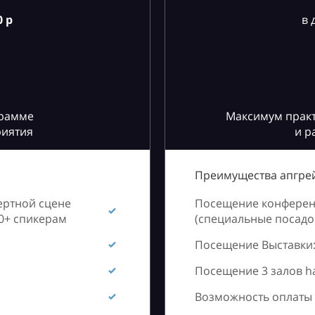
 р
в 
грамме
Максимум практ
риятия
и р
Преимущества апгрей
ертной сцене
Посещение конференц
60+ спикерам
(специальные посадоч
Посещение Выставки:
Посещение 3 залов h
Возможность оплаты 