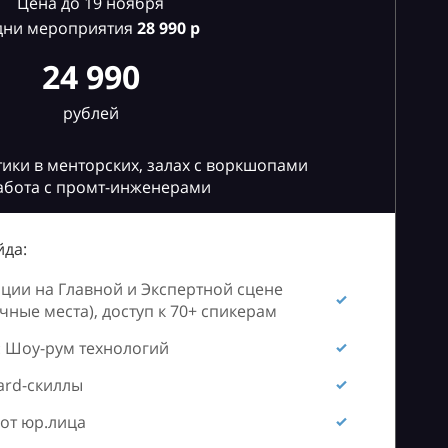
Цена до 19 ноября
дни мероприятия
28
990 р
24 990
рублей
ики в менторских, залах с воркшопами
абота с промт-инженерами
да:
ии на Главной и Экспертной сцене
ные места), доступ к 70+ спикерам
 Шоу-рум технологий
ard-скиллы
от юр.лица