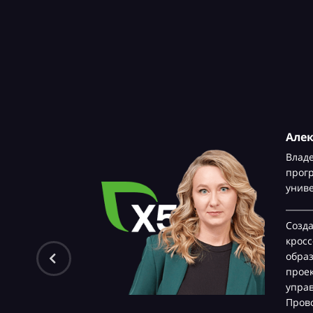
Але
Влад
прог
унив
Созд
крос
обра
проек
управ
Прово