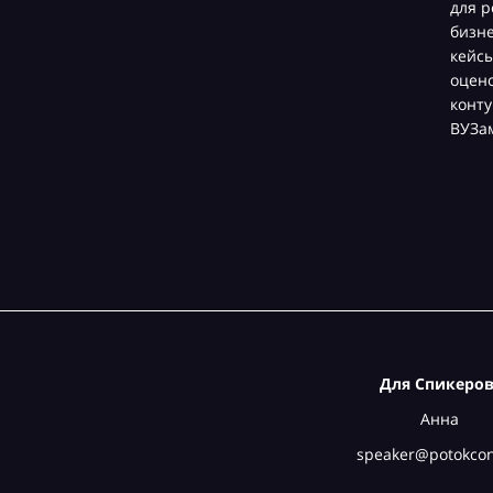
для р
бизн
кейсы
оцен
конту
ВУЗа
Для Спикеров
Анна
speaker@potokcon