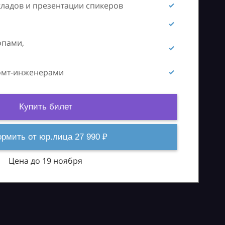
кладов и презентации спикеров
опами,
ромт-инженерами
Купить билет
рмить от юр.лица 27 990 ₽
Цена до 19 ноября