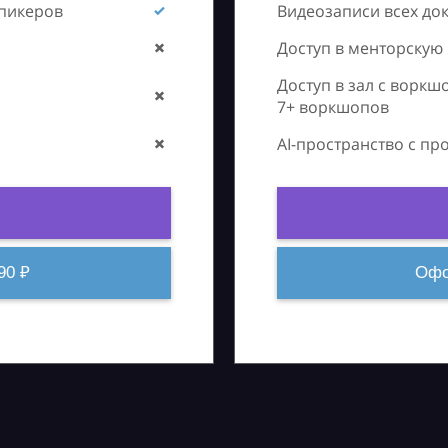
спикеров
Видеозаписи всех до
Доступ в менторскую
Доступ в зал с воркш
7+ воркшопов
AI-пространство с п
90 ₽
Офо