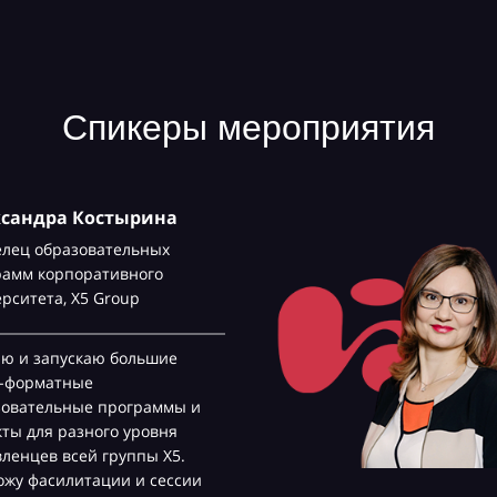
Спикеры мероприятия
ксандра Костырина
елец образовательных
рамм корпоративного
ерситета,
Х5 Group
аю и запускаю большие
с-форматные
зовательные программы и
ты для разного уровня
ленцев всей группы Х5.
жу фасилитации и сессии