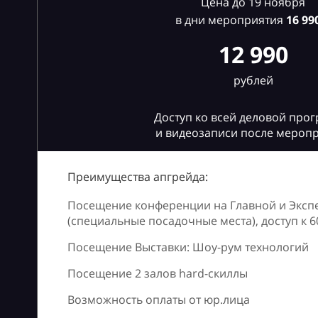
Цена до 19 ноября
в дни мероприятия
16
990
12 990
рублей
Доступ ко всей деловой про
и видеозаписи после мероп
Преимущества апгрейда:
Посещение конференции на Главной и Эксп
(специальные посадочные места), доступ к 
Посещение Выставки: Шоу-рум технологий
Посещение 2 залов hard-скиллы
Возможность оплаты от юр.лица