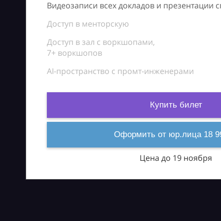
Видеозаписи всех докладов и презентации 
Доступ в менторскую
Доступ в зал с воркшопами,
7+ воркшопов
AI-пространство с промт-инженерами
Купить билет
Оформить от юр.лица 18 9
Цена до 19 ноября