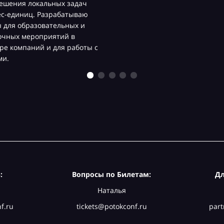
ешения локальных задач
ес-единиц. Разрабатываю
 для образовательных и
очных мероприятий в
ре компаний и для работы с
ми.
:
Вопросы по Билетам:
Дл
Наталья
f.ru
tickets@potokconf.ru
part