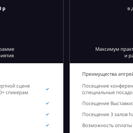
 р
в 
грамме
Максимум практ
риятия
и р
Преимущества апгрей
ертной сцене
Посещение конференц
60+ спикерам
(специальные посадоч
Посещение Выставки:
Посещение 3 залов h
Возможность оплаты 