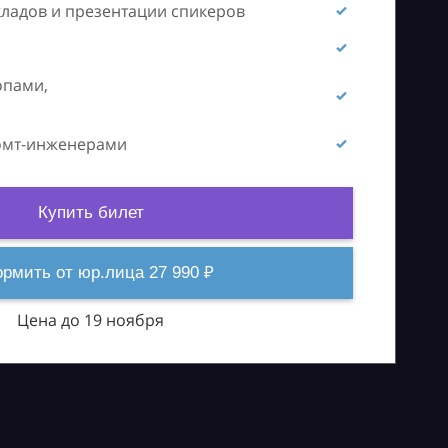
кладов и презентации спикеров
опами,
ромт-инженерами
Купить билет
рмить от юр.лица 27 990 ₽
Цена до 19 ноября