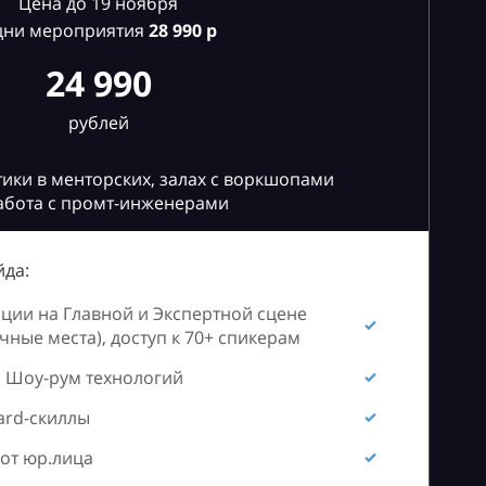
Цена до 19 ноября
дни мероприятия
28
990 р
24 990
рублей
ики в менторских, залах с воркшопами
абота с промт-инженерами
да:
ии на Главной и Экспертной сцене
ные места), доступ к 70+ спикерам
 Шоу-рум технологий
ard-скиллы
от юр.лица