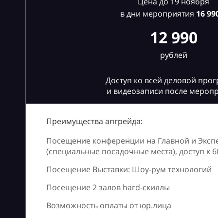
Цена до 19 ноября
в дни мероприятия
16
990
12 990
рублей
Доступ ко всей деловой про
и видеозаписи после мероп
Преимущества апгрейда:
Посещение конференции на Главной и Эксп
(специальные посадочные места), доступ к 
Посещение Выставки: Шоу-рум технологий
Посещение 2 залов hard-скиллы
Возможность оплаты от юр.лица