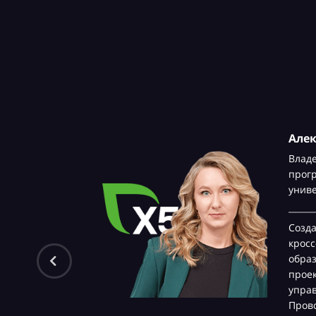
Але
Влад
прог
унив
Созд
крос
обра
проек
управ
Прово