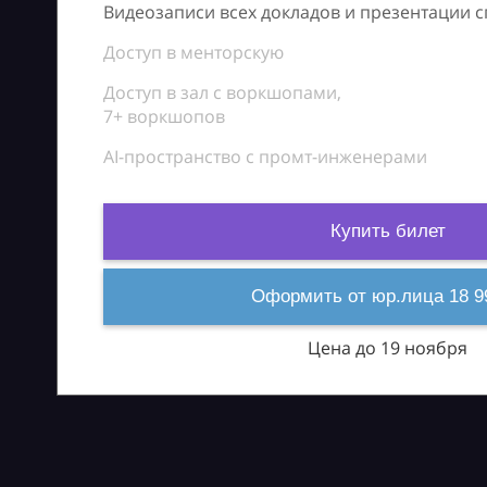
Видеозаписи всех докладов и презентации 
Доступ в менторскую
Доступ в зал с воркшопами,
7+ воркшопов
AI-пространство с промт-инженерами
Купить билет
Оформить от юр.лица 18 9
Цена до 19 ноября