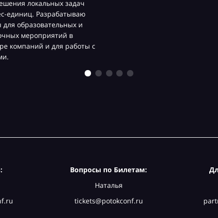
ешения локальных задач
ес-единиц. Разрабатываю
 для образовательных и
очных мероприятий в
ре компаний и для работы с
ми.
:
Вопросы по Билетам:
Дл
Наталья
f.ru
tickets@potokconf.ru
part