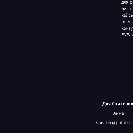
для р
бизн
кейсы
оцен
конту
ВУЗа
Для Спикеров
Анна
speaker@potokcon