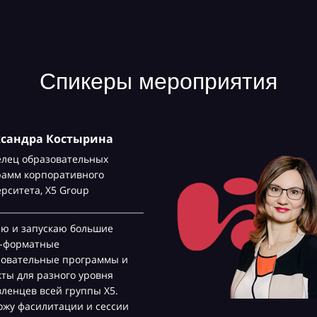
Спикеры мероприятия
ксандра Костырина
елец образовательных
рамм корпоративного
ерситета,
Х5 Group
аю и запускаю большие
с-форматные
зовательные программы и
ты для разного уровня
ленцев всей группы Х5.
жу фасилитации и сессии