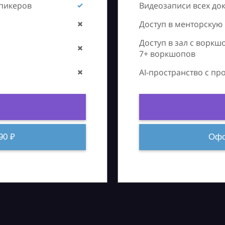
спикеров
Видеозаписи всех до
Доступ в менторскую
Доступ в зал с воркш
7+ воркшопов
AI-пространство с п
90 ₽
Офо