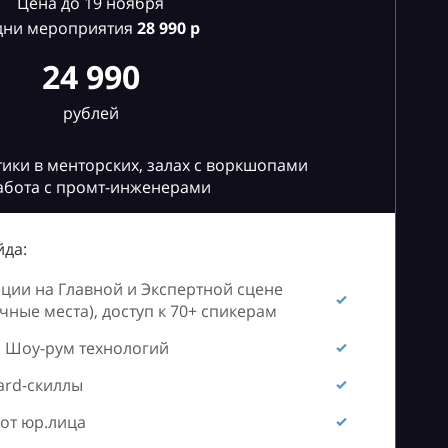
Цена до 19 ноября
дни мероприятия
28
990 р
24 990
рублей
ики в менторских, залах с воркшопами
абота с промт-инженерами
да:
ии на Главной и Экспертной сцене
ные места), доступ к 70+ спикерам
 Шоу-рум технологий
ard-скиллы
от юр.лица