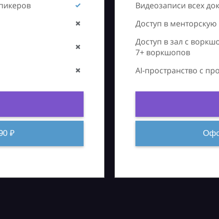
спикеров
Видеозаписи всех до
Доступ в менторскую
Доступ в зал с воркш
7+ воркшопов
AI-пространство с п
90 ₽
Офо