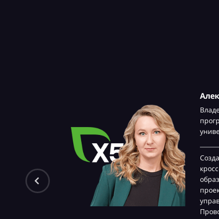
Але
Влад
прог
унив
Созд
крос
обра
проек
управ
Прово