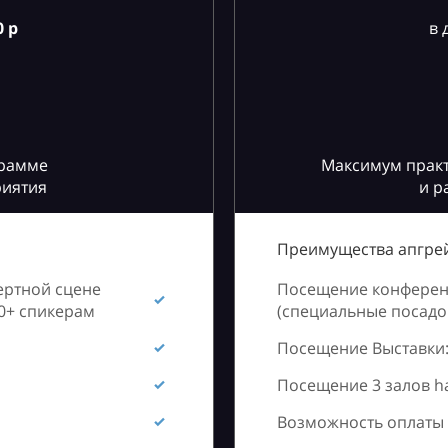
 р
в 
грамме
Максимум практ
риятия
и р
Преимущества апгрей
ертной сцене
Посещение конференц
60+ спикерам
(специальные посадоч
Посещение Выставки:
Посещение 3 залов h
Возможность оплаты 