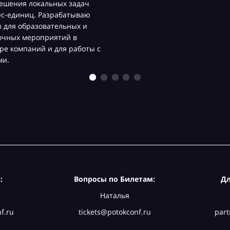
ешения локальных задач
ес-единиц. Разрабатываю
 для образовательных и
очных мероприятий в
ре компаний и для работы с
ми.
:
Вопросы по Билетам:
Дл
Наталья
f.ru
tickets@potokconf.ru
part