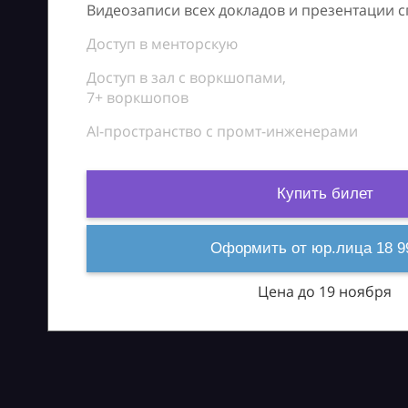
Видеозаписи всех докладов и презентации 
Доступ в менторскую
Доступ в зал с воркшопами,
7+ воркшопов
AI-пространство с промт-инженерами
Купить билет
Оформить от юр.лица 18 9
Цена до 19 ноября