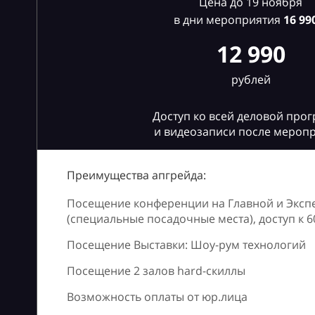
Цена до 19 ноября
в дни мероприятия
16
990
12 990
рублей
Доступ ко всей деловой про
и видеозаписи после мероп
Преимущества апгрейда:
Посещение конференции на Главной и Эксп
(специальные посадочные места), доступ к 
Посещение Выставки: Шоу-рум технологий
Посещение 2 залов hard-скиллы
Возможность оплаты от юр.лица