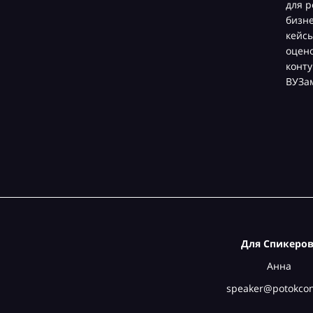
для р
бизн
кейсы
оцен
конту
ВУЗа
Для Спикеров
Анна
speaker@potokcon