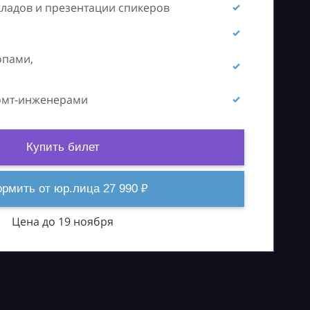
кладов и презентации спикеров
опами,
ромт-инженерами
Купить билет
рмить от юр.лица 27 990 ₽
Цена до 19 ноября