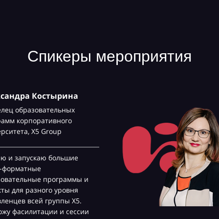
Спикеры мероприятия
ксандра Костырина
елец образовательных
рамм корпоративного
ерситета,
Х5 Group
аю и запускаю большие
с-форматные
зовательные программы и
ты для разного уровня
ленцев всей группы Х5.
жу фасилитации и сессии