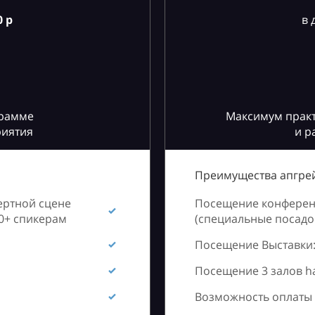
 р
в 
грамме
Максимум практ
риятия
и р
Преимущества апгрей
ертной сцене
Посещение конференц
60+ спикерам
(специальные посадоч
Посещение Выставки:
Посещение 3 залов h
Возможность оплаты 