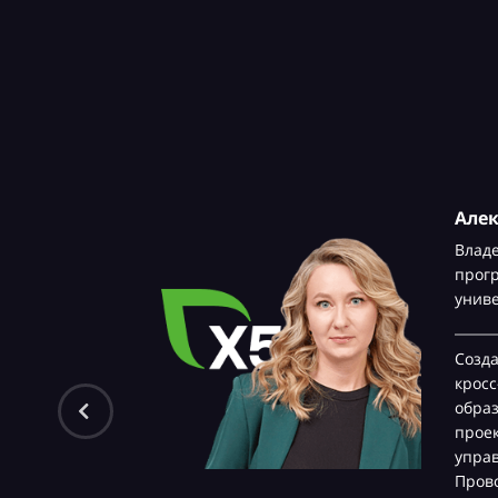
Але
Влад
прог
унив
Созд
крос
обра
проек
управ
Прово