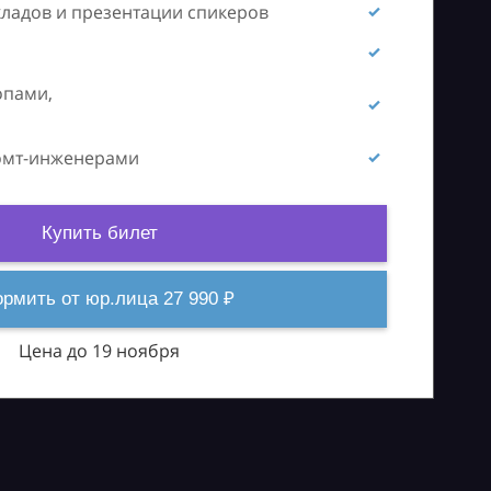
кладов и презентации спикеров
опами,
ромт-инженерами
Купить билет
рмить от юр.лица 27 990 ₽
Цена до 19 ноября