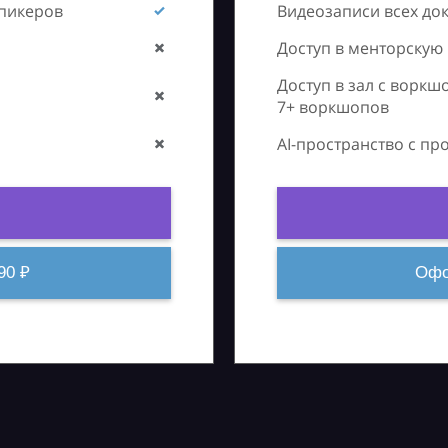
спикеров
Видеозаписи всех до
Доступ в менторскую
Доступ в зал с воркш
7+ воркшопов
AI-пространство с п
90 ₽
Офо