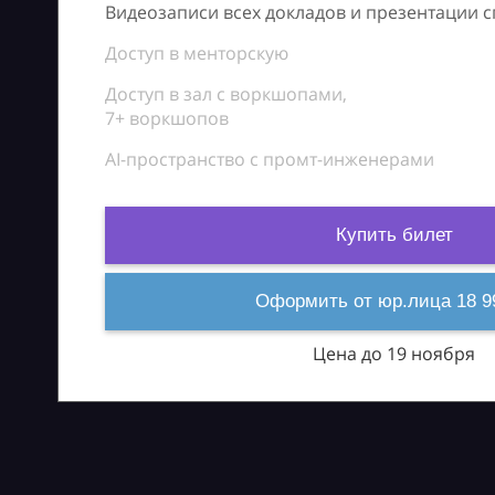
Видеозаписи всех докладов и презентации 
Доступ в менторскую
Доступ в зал с воркшопами,
7+ воркшопов
AI-пространство с промт-инженерами
Купить билет
Оформить от юр.лица 18 9
Цена до 19 ноября