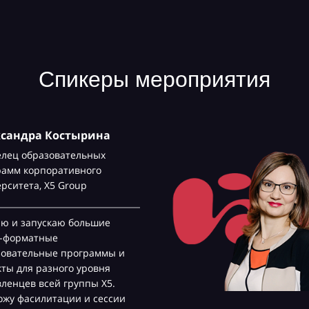
Спикеры мероприятия
ксандра Костырина
елец образовательных
рамм корпоративного
ерситета,
Х5 Group
аю и запускаю большие
с-форматные
зовательные программы и
ты для разного уровня
ленцев всей группы Х5.
жу фасилитации и сессии