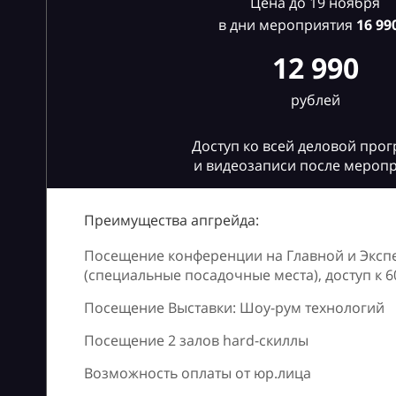
Цена до 19 ноября
в дни мероприятия
16
990
12 990
рублей
Доступ ко всей деловой про
и видеозаписи после мероп
Преимущества апгрейда:
Посещение конференции на Главной и Эксп
(специальные посадочные места), доступ к 
Посещение Выставки: Шоу-рум технологий
Посещение 2 залов hard-скиллы
Возможность оплаты от юр.лица