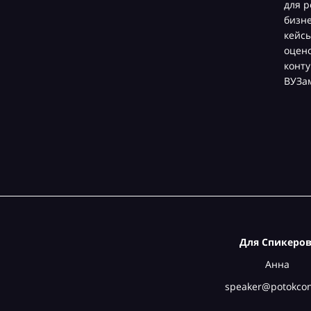
для р
бизн
кейсы
оцен
конту
ВУЗа
Для Спикеров
Анна
speaker@potokcon