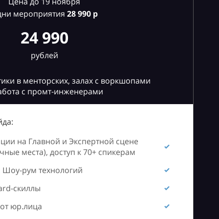
Цена до 19 ноября
дни мероприятия
28
990 р
24 990
рублей
ики в менторских, залах с воркшопами
абота с промт-инженерами
да:
ии на Главной и Экспертной сцене
ные места), доступ к 70+ спикерам
 Шоу-рум технологий
ard-скиллы
от юр.лица