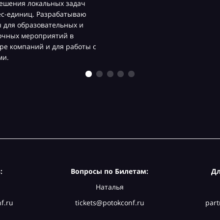
ешения локальных задач
ес-единиц. Разрабатываю
 для образовательных и
очных мероприятий в
ре компаний и для работы с
ми.
:
Вопросы по Билетам:
Дл
Наталья
f.ru
tickets@potokconf.ru
part