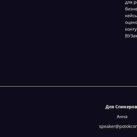
для р
бизн
кейсы
оцен
конту
ВУЗа
Для Спикеров
Анна
speaker@potokcon