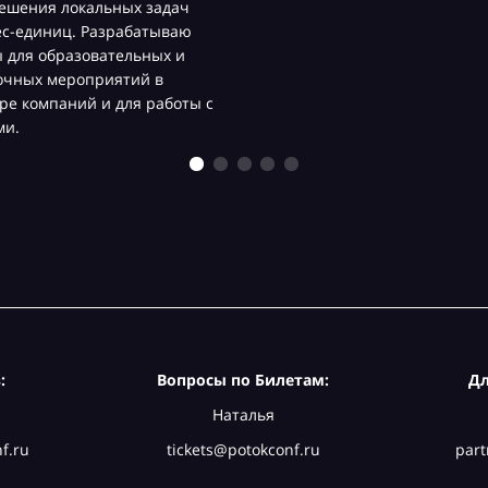
ешения локальных задач
ес-единиц. Разрабатываю
 для образовательных и
очных мероприятий в
ре компаний и для работы с
ми.
:
Вопросы по Билетам:
Дл
Наталья
f.ru
tickets@potokconf.ru
part