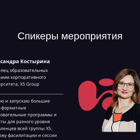
Спикеры мероприятия
ксандра Костырина
елец образовательных
рамм корпоративного
ерситета,
Х5 Group
аю и запускаю большие
с-форматные
зовательные программы и
ты для разного уровня
ленцев всей группы Х5.
жу фасилитации и сессии