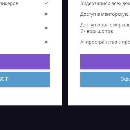
спикеров
Видеозаписи всех до
Доступ в менторскую
Доступ в зал с воркш
7+ воркшопов
AI-пространство с п
90 ₽
Офо