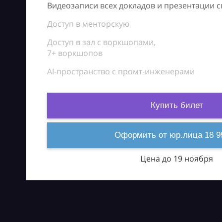
Видеозаписи всех докладов и презентации 
Доступ в менторскую
Доступ в зал с воркшопами,
7+ воркшопов
AI-пространство с промт-инженерами
Купить билет
Оформить от юр.лица 18 9
Цена до 19 ноября