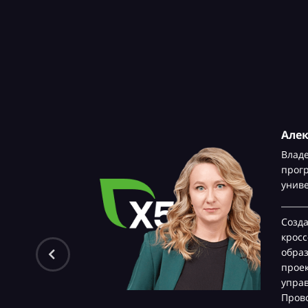
Але
Влад
прог
унив
Созд
крос
обра
проек
управ
Прово