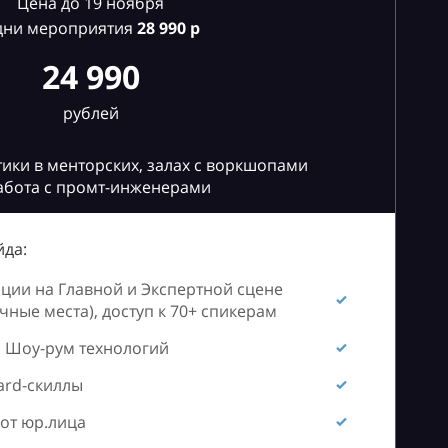
Цена до 19 ноября
дни мероприятия
28
990 р
24 990
рублей
ики в менторских, залах с воркшопами
абота с промт-инженерами
да:
ии на Главной и Экспертной сцене
ные места), доступ к 70+ спикерам
 Шоу-рум технологий
ard-скиллы
от юр.лица