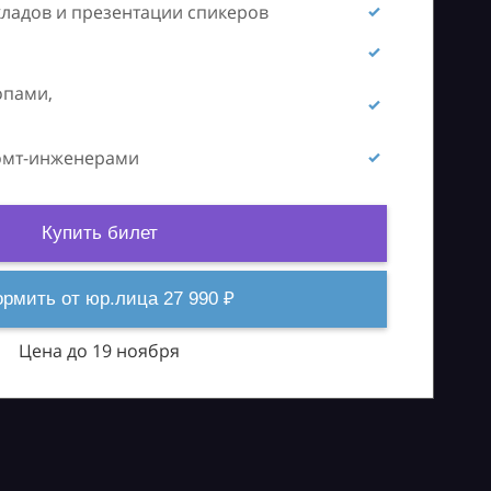
кладов и презентации спикеров
опами,
ромт-инженерами
Купить билет
рмить от юр.лица 27 990 ₽
Цена до 19 ноября