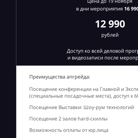
Цена до 19 ноября
в дни мероприятия
16
990
12 990
рублей
Доступ ко всей деловой про
и видеозаписи после мероп
Преимущества апгрейда:
Посещение конференции на Главной и Эксп
(специальные посадочные места), доступ к 
Посещение Выставки: Шоу-рум технологий
Посещение 2 залов hard-скиллы
Возможность оплаты от юр.лица