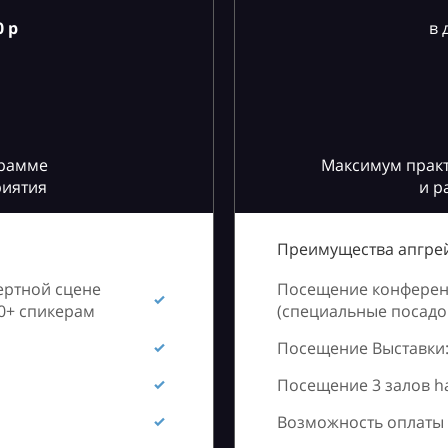
 р
в 
грамме
Максимум практ
риятия
и р
Преимущества апгрей
ертной сцене
Посещение конференц
60+ спикерам
(специальные посадоч
Посещение Выставки:
Посещение 3 залов h
Возможность оплаты 