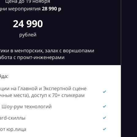
Цена до 19 ноября
дни мероприятия
28
990 р
24 990
рублей
ики в менторских, залах с воркшопами
абота с промт-инженерами
да:
ии на Главной и Экспертной сцене
ные места), доступ к 70+ спикерам
 Шоу-рум технологий
ard-скиллы
от юр.лица