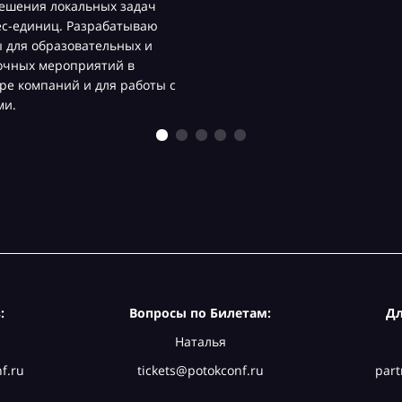
ешения локальных задач
ес-единиц. Разрабатываю
 для образовательных и
очных мероприятий в
ре компаний и для работы с
ми.
:
Вопросы по Билетам:
Дл
Наталья
f.ru
tickets@potokconf.ru
part