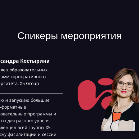
Спикеры мероприятия
ксандра Костырина
елец образовательных
рамм корпоративного
ерситета,
Х5 Group
аю и запускаю большие
с-форматные
зовательные программы и
ты для разного уровня
ленцев всей группы Х5.
жу фасилитации и сессии