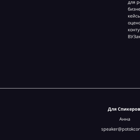
для р
бизн
кейсы
оцен
конту
ВУЗа
Для Спикеров
Анна
speaker@potokcon