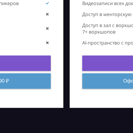
спикеров
Видеозаписи всех до
Доступ в менторскую
Доступ в зал с воркш
7+ воркшопов
AI-пространство с п
90 ₽
Офо