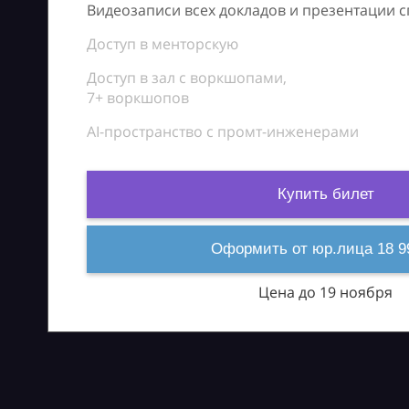
Видеозаписи всех докладов и презентации 
Доступ в менторскую
Доступ в зал с воркшопами,
7+ воркшопов
AI-пространство с промт-инженерами
Купить билет
Оформить от юр.лица 18 9
Цена до 19 ноября