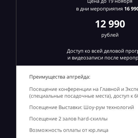
Цена до 19 ноября
в дни мероприятия
16
990
12 990
рублей
Доступ ко всей деловой про
и видеозаписи после мероп
Преимущества апгрейда:
Посещение конференции на Главной и Эксп
(специальные посадочные места), доступ к 
Посещение Выставки: Шоу-рум технологий
Посещение 2 залов hard-скиллы
Возможность оплаты от юр.лица