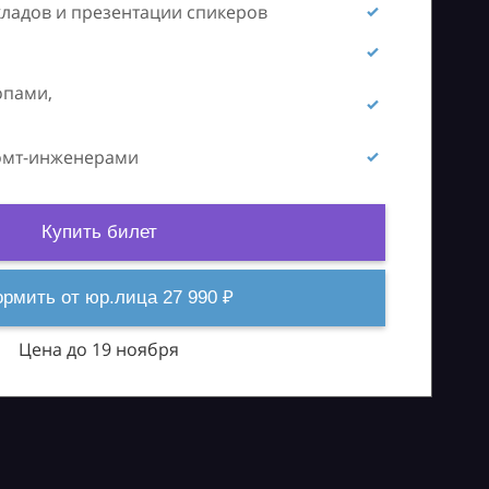
кладов и презентации спикеров
опами,
ромт-инженерами
Купить билет
рмить от юр.лица 27 990 ₽
Цена до 19 ноября