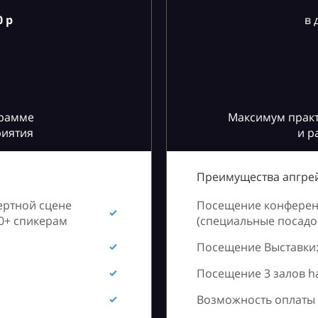
 р
в 
грамме
Максимум практ
риятия
и р
Преимущества апгрей
ертной сцене
Посещение конференц
60+ спикерам
(специальные посадоч
Посещение Выставки:
Посещение 3 залов h
Возможность оплаты 