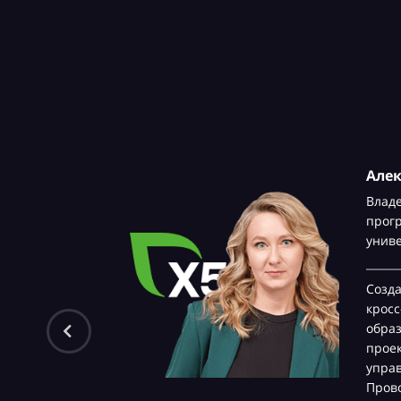
Але
Влад
прог
унив
Созд
крос
обра
проек
управ
Прово