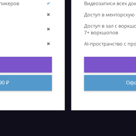
спикеров
Видеозаписи всех до
Доступ в менторскую
Доступ в зал с воркш
7+ воркшопов
AI-пространство с п
90 ₽
Офо