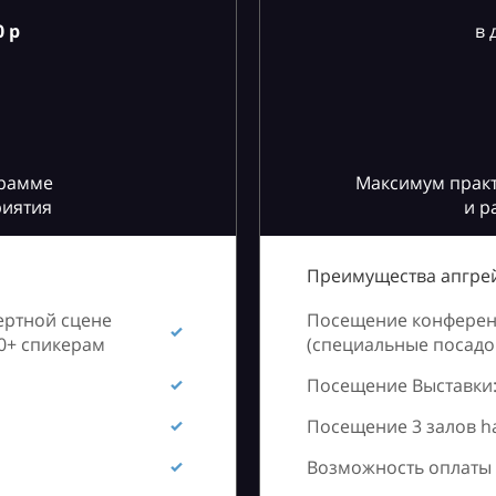
 р
в 
грамме
Максимум практ
риятия
и р
Преимущества апгрей
ертной сцене
Посещение конференц
60+ спикерам
(специальные посадоч
Посещение Выставки:
Посещение 3 залов h
Возможность оплаты 