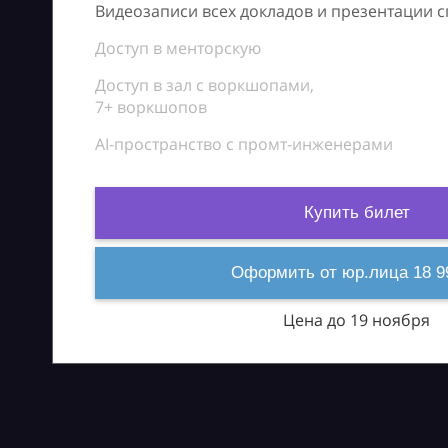
Видеозаписи всех докладов и презентации 
Доступ в менторскую
Доступ в зал с воркшопами,
7+ воркшопов
AI-пространство с промт-инженерами
Купить билет
Оформить от юр.лица 18 9
Цена до 19 ноября