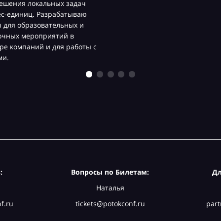
ешения локальных задач
ес-единиц. Разрабатываю
 для образовательных и
очных мероприятий в
ре компаний и для работы с
ми.
:
Вопросы по Билетам:
Дл
Наталья
f.ru
tickets@potokconf.ru
part