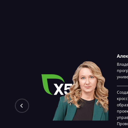
Але
Влад
прог
унив
Созд
крос
обра
проек
управ
Прово