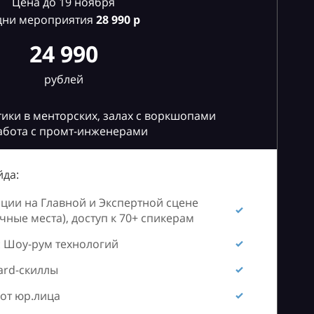
Цена до 19 ноября
дни мероприятия
28
990 р
24 990
рублей
ики в менторских, залах с воркшопами
абота с промт-инженерами
да:
ии на Главной и Экспертной сцене
ные места), доступ к 70+ спикерам
 Шоу-рум технологий
ard-скиллы
от юр.лица