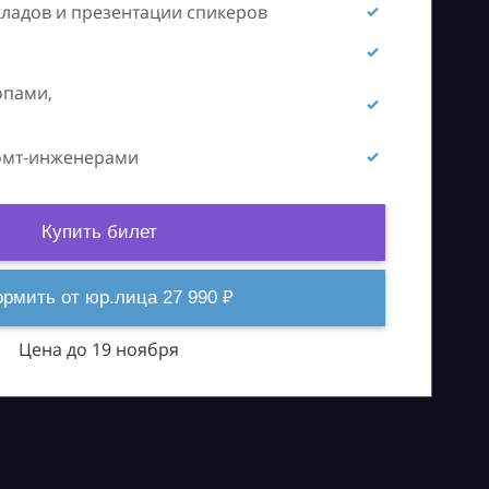
кладов и презентации спикеров
опами,
ромт-инженерами
Купить билет
рмить от юр.лица 27 990 ₽
Цена до 19 ноября