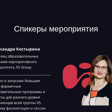
Спикеры мероприятия
ксандра Костырина
елец образовательных
рамм корпоративного
ерситета,
Х5 Group
аю и запускаю большие
с-форматные
зовательные программы и
ты для разного уровня
ленцев всей группы Х5.
жу фасилитации и сессии