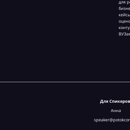
для р
бизн
кейсы
оцен
конту
ВУЗа
Для Спикеров
Анна
speaker@potokcon