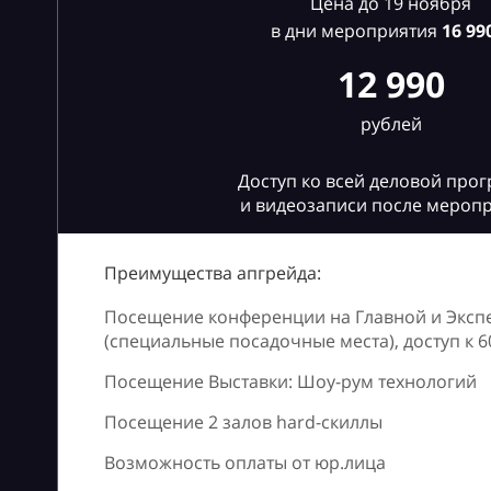
Цена до 19 ноября
в дни мероприятия
16
990
12 990
рублей
Доступ ко всей деловой про
и видеозаписи после мероп
Преимущества апгрейда:
Посещение конференции на Главной и Эксп
(специальные посадочные места), доступ к 
Посещение Выставки: Шоу-рум технологий
Посещение 2 залов hard-скиллы
Возможность оплаты от юр.лица