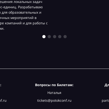
ешения локальных задач
ес-единиц. Разрабатываю
 для образовательных и
очных мероприятий в
ре компаний и для работы с
ми.
:
Вопросы по Билетам:
Дл
Наталья
f.ru
tickets@potokconf.ru
part