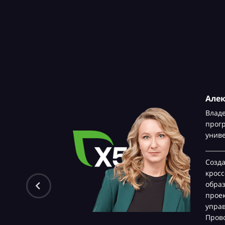
Але
Влад
прог
унив
Созд
крос
обра
проек
управ
Прово