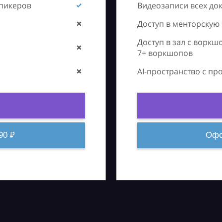
спикеров
Видеозаписи всех до
Доступ в менторскую
Доступ в зал с воркш
7+ воркшопов
AI-пространство с п
90 ₽
Офо