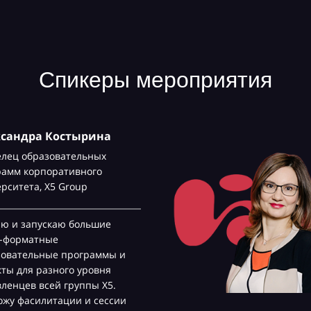
Спикеры мероприятия
ксандра Костырина
елец образовательных
рамм корпоративного
ерситета,
Х5 Group
аю и запускаю большие
с-форматные
зовательные программы и
ты для разного уровня
ленцев всей группы Х5.
жу фасилитации и сессии