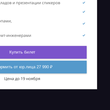
кладов и презентации спикеров
опами,
ромт-инженерами
Купить билет
рмить от юр.лица 27 990 ₽
Цена до 19 ноября