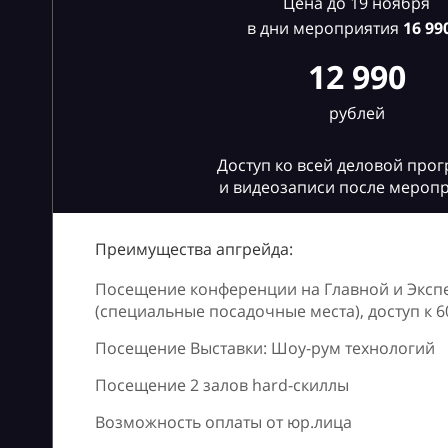
Цена до 19 ноября
в дни мероприятия
16
990
12 990
рублей
Доступ ко всей деловой про
и видеозаписи после мероп
Преимущества апгрейда:
Посещение конференции на Главной и Эксп
(специальные посадочные места), доступ к 
Посещение Выставки: Шоу-рум технологий
Посещение 2 залов hard-скиллы
Возможность оплаты от юр.лица