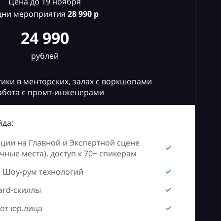
Цена до 19 ноября
дни мероприятия
28
990 р
24 990
рублей
ики в менторских, залах с воркшопами
абота с промт-инженерами
да:
ии на Главной и Экспертной сцене
ные места), доступ к 70+ спикерам
 Шоу-рум технологий
ard-скиллы
от юр.лица