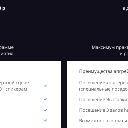
 р
в 
грамме
Максимум практ
риятия
и р
Преимущества апгрей
ертной сцене
Посещение конференц
60+ спикерам
(специальные посадоч
Посещение Выставки:
Посещение 3 залов h
Возможность оплаты 