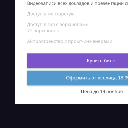
Видеозаписи всех докладов и презентации 
Доступ в менторскую
Доступ в зал с воркшопами,
7+ воркшопов
AI-пространство с промт-инженерами
Купить билет
Оформить от юр.лица 18 9
Цена до 19 ноября