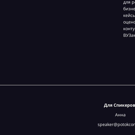
для р
бизн
кейсы
оцен
конту
ВУЗа
Для Спикеров
Анна
speaker@potokcon